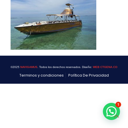
©2025
NAVIGAMUS
. Todos los derechos reservados. Diseño:
WEB CTGENA.CO
Terminos y condiciones
Política De Privacidad
1