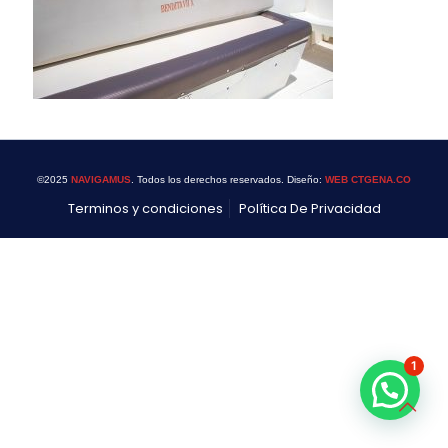
©2025
NAVIGAMUS
. Todos los derechos reservados. Diseño:
WEB CTGENA.CO
Terminos y condiciones
Política De Privacidad
1