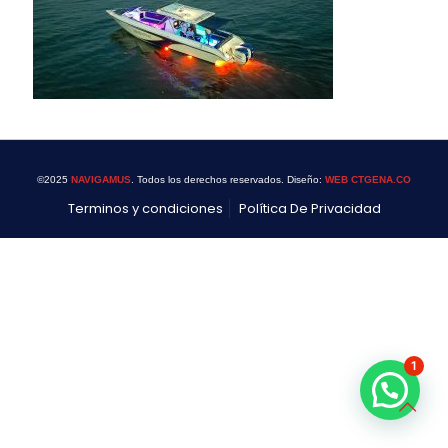
©2025
NAVIGAMUS
. Todos los derechos reservados. Diseño:
WEB CTGENA.CO
Terminos y condiciones
Política De Privacidad
1