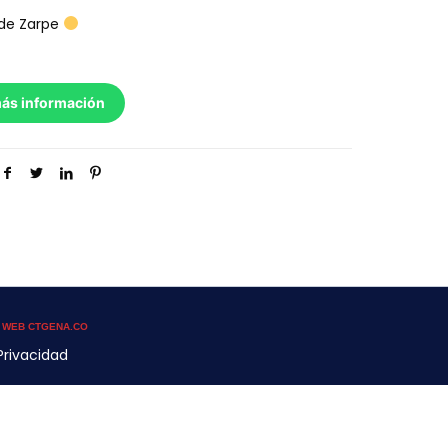
 de Zarpe
más información
:
WEB CTGENA.CO
Privacidad