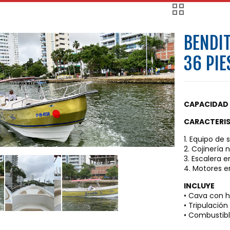
BENDIT
36 PIE
CAPACIDAD 
CARACTERI
1. Equipo de 
2. Cojinería 
3. Escalera 
4. Motores e
INCLUYE
• Cava con hi
• Tripulació
• Combustib