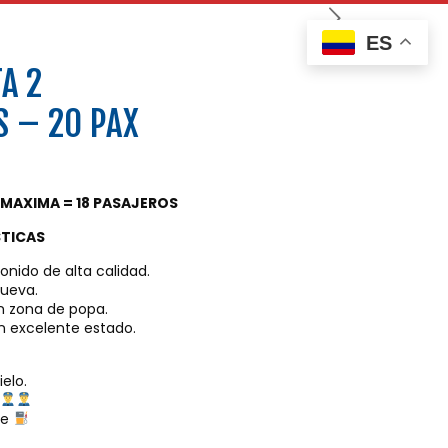
ES
A 2
S – 20 PAX
MAXIMA = 18 PASAJEROS
STICAS
sonido de alta calidad.
nueva.
en zona de popa.
n excelente estado.
elo.
n
le